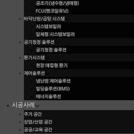
공조기(냉수형/냉매형)
FCU(팬코일유닛)
바닥난방/급탕 시스템
시스템보일러
일체형 시스템보일러
공기청정 솔루션
공기청정 솔루션
환기시스템
천장 매립형 환기
제어솔루션
냉난방 제어솔루션
빌딩솔루션(BMS)
에너지솔루션
시공사례
주거 공간
상업/산업 공간
공공/교육 공간