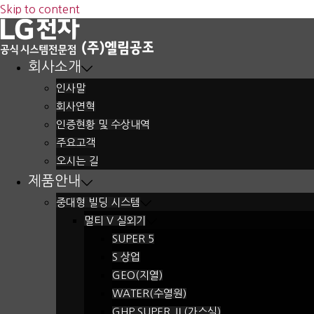
Skip to content
회사소개
인사말
회사연혁
인증현황 및 수상내역
주요고객
오시는 길
제품안내
중대형 빌딩 시스템
멀티 V 실외기
SUPER 5
S 상업
GEO(지열)
WATER(수열원)
GHP SUPER Ⅱ(가스식)