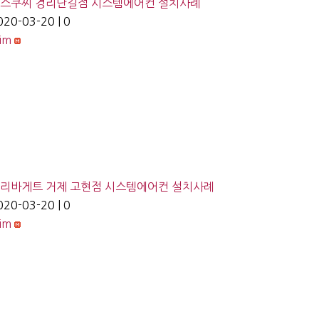
스쿠찌 경리단길점 시스템에어컨 설치사례
020-03-20
|
0
lim
리바게트 거제 고현점 시스템에어컨 설치사례
020-03-20
|
0
lim