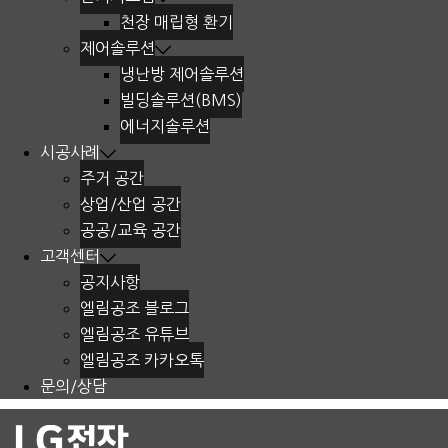
천장 매립형 환기
제어솔루션
냉난방 제어솔루션
빌딩솔루션(BMS)
에너지솔루션
시공사례
주거 공간
상업/산업 공간
공공/교육 공간
고객센터
공지사항
엘림공조 블로그
엘림공조 유튜브
엘림공조 카카오톡
문의/상담