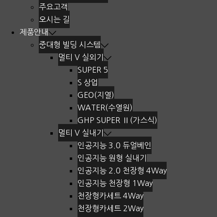
주요고객
오시는 길
제품안내
중대형 빌딩 시스템
멀티 V 실외기
SUPER 5
S 상업
GEO(지열)
WATER(수열원)
GHP SUPER Ⅱ(가스식)
멀티 V 실내기
인공지능 3.0 듀얼베인
인공지능 원형 실내기
인공지능 2.0 천장형 4Way
인공지능 천장형 1Way
천장형카세트 4Way
천장형카세트 2Way