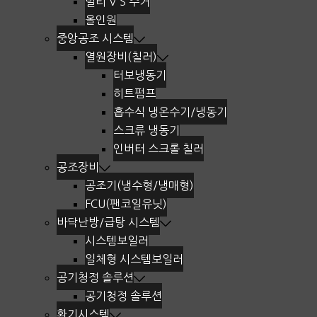
멀티 V S 주거
올인원
중앙공조 시스템
열원장비(칠러)
터보냉동기
히트펌프
흡수식 냉온수기/냉동기
스크류 냉동기
인버터 스크롤 칠러
공조장비
공조기(냉수형/냉매형)
FCU(팬코일유닛)
바닥난방/급탕 시스템
시스템보일러
일체형 시스템보일러
공기청정 솔루션
공기청정 솔루션
환기시스템