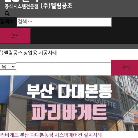
검색어:
주)엘림공조 상업용 시공사례
검색
리바게트 부산 다대본동점 시스템에어컨 설치사례