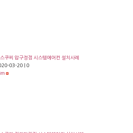
스쿠찌 압구정점 시스템에어컨 설치사례
020-03-20
|
0
lim