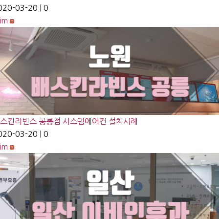
020-03-20
|
0
lim
스킨라빈스 공릉점 시스템에어컨 설치사례
020-03-20
|
0
lim