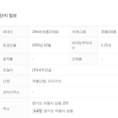
단지 정보
세대수
194세대(총2개동)
저/최고층
20층/24층
세대당주차대
준공년월
2020년 02월
1.21대
수
용적률
-
건폐율
-
건설사
(주)대우건설
난방
개별난방, 도시가스
관리사무소
-
경기도 의왕시 삼동 253
주소
경기도 의왕시 삼동