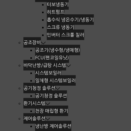
터보냉동기
히트펌프
흡수식 냉온수기/냉동기
스크류 냉동기
인버터 스크롤 칠러
공조장비
공조기(냉수형/냉매형)
FCU(팬코일유닛)
바닥난방/급탕 시스템
시스템보일러
일체형 시스템보일러
공기청정 솔루션
공기청정 솔루션
환기시스템
천장 매립형 환기
제어솔루션
냉난방 제어솔루션