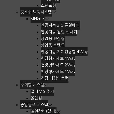
스탠드형
중소형 빌딩시스템
SINGLE
인공지능 3.0 듀얼베인
인공지능 원형 실내기
상업용 천장형
상업용 스탠드
인공지능 2.0 천장형 4Way
천장형카세트 4Way
천장형카세트 2Way
천장형카세트 1Way
천장 매립덕트형
주거형 시스템
멀티 V S 주거
올인원
중앙공조 시스템
열원장비(칠러)