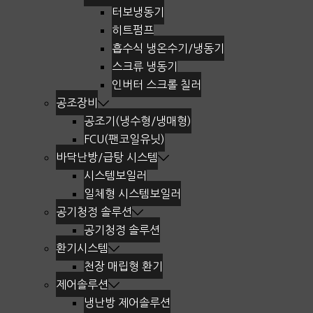
터보냉동기
히트펌프
흡수식 냉온수기/냉동기
스크류 냉동기
인버터 스크롤 칠러
공조장비
공조기(냉수형/냉매형)
FCU(팬코일유닛)
바닥난방/급탕 시스템
시스템보일러
일체형 시스템보일러
공기청정 솔루션
공기청정 솔루션
환기시스템
천장 매립형 환기
제어솔루션
냉난방 제어솔루션