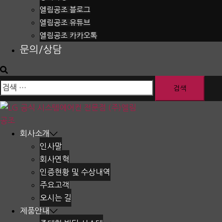
엘림공조 블로그
엘림공조 유튜브
엘림공조 카카오톡
문의/상담
검
색
어:
회사소개
인사말
회사연혁
인증현황 및 수상내역
주요고객
오시는 길
제품안내