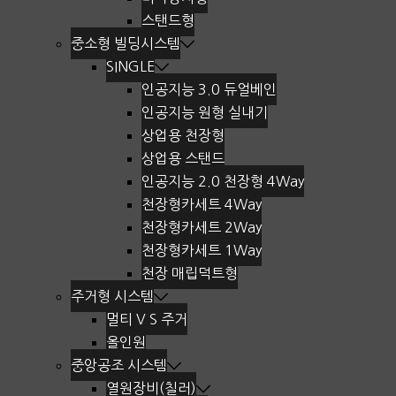
스탠드형
중소형 빌딩시스템
SINGLE
인공지능 3.0 듀얼베인
인공지능 원형 실내기
상업용 천장형
상업용 스탠드
인공지능 2.0 천장형 4Way
천장형카세트 4Way
천장형카세트 2Way
천장형카세트 1Way
천장 매립덕트형
주거형 시스템
멀티 V S 주거
올인원
중앙공조 시스템
열원장비(칠러)