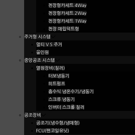
천장형카세트 4Way
천장형카세트 2Way
천장형카세트 1Way
천장 매립덕트형
주거형 시스템
멀티 V S 주거
올인원
중앙공조 시스템
열원장비(칠러)
터보냉동기
히트펌프
흡수식 냉온수기/냉동기
스크류 냉동기
인버터 스크롤 칠러
공조장비
공조기(냉수형/냉매형)
FCU(팬코일유닛)