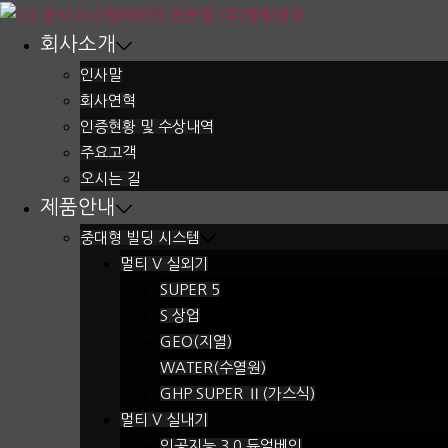
Skip
to
회사소개
content
인사말
회사연혁
인증현황 및 수상내역
주요고객
오시는 길
제품안내
중대형 빌딩 시스템
멀티 V 실외기
SUPER 5
S 상업
GEO(지열)
WATER(수열원)
GHP SUPER Ⅱ(가스식)
멀티 V 실내기
인공지능 3.0 듀얼베인