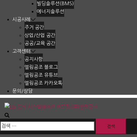
빌딩솔루션(BMS)
에너지솔루션
시공사례
주거 공간
상업/산업 공간
공공/교육 공간
고객센터
공지사항
엘림공조 블로그
엘림공조 유튜브
엘림공조 카카오톡
문의/상담
검
색