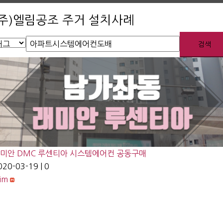
어:
(주)엘림공조 주거 설치사례
검색
미안 DMC 루센티아 시스템에어컨 공동구매
020-03-19
|
0
lim